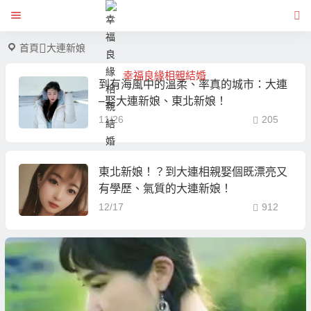
首頁
大連新娘
幸福良緣相親結婚
到有海風中的溫柔、率真的城市：大連
–娶大連新娘、東北新娘！
11/26
205
東北新娘！？到大連相親娶個既漂亮又
有學歷、氣質的大連新娘！
12/17
912