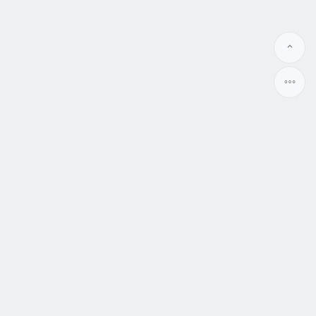
幸福良緣婚介所
大陸相親 大陸結婚 大陸新娘
高成功率大陸相親娶到滿意合適大陸新娘