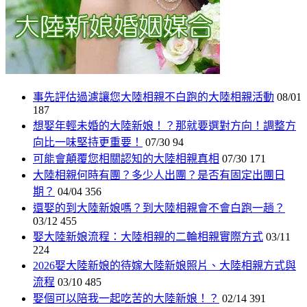
事先評估過濾讓您大陸相親不白跑的大陸相親活動
08/01
187
想娶年輕未婚的大陸新娘！？那就要選對方向！調整方
向比一味堅持更重要！
07/30
94
可能會顛覆您相關認知的大陸相親真相
07/30
171
大陸相親何時有團？多少人出團？是否有固定出團日
期？
04/04
356
還娶的到大陸新娘嗎？到大陸相親會不會白跑一趟？
03/12
455
娶大陸新娘流程：大陸相親的二輪相親實際方式
03/11
224
2026娶大陸新娘的待嫁大陸新娘照片、大陸相親方式與
流程
03/10
485
娶個可以陪我一起吃苦的大陸新娘！？
02/14
391