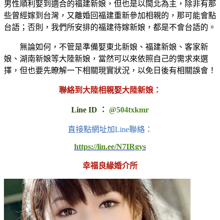
男性順利娶到適合的福建新娘，但也是以閩北為主，除非有那
些曾經嫁到台灣，又離婚回福建重新參加相親的，那可能會點
台語；否則，我們所安排的福建待嫁新娘，都是不會台語的。
無論如何，不管是準備娶東北新娘、福建新娘、客家新
娘、湖南新娘等大陸新娘，當然可以來依照自己的需求來選
擇，但也要先瞭解一下相關現實狀況，以免日後有相關誤會！
聯絡到大陸相親娶大陸新娘：
Line ID ：
@504txkmr
直接點網址加Line聯絡：
https://lin.ee/N7IRgys
幸福良緣婚介所