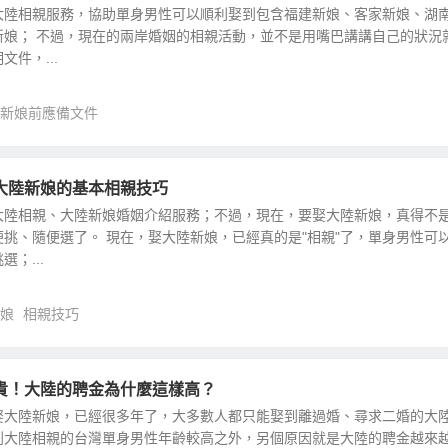
大陸相親服務，協助單身男性可以順利娶到包含福建新娘、客家新娘、湖
新娘； 不過，現在的兩岸婚姻的相親活動，並不是用嘴巴講講自己的狀況
件，...
新娘前應備文件
大陸新娘的基本相親技巧
大陸相親、大陸新娘婚姻介紹服務；不過，現在，要娶大陸新娘，真得不
挑、隨便選了。 現在，娶大陸新娘，已經真的是"相親"了，單身男性可
；...
娘
相親技巧
貴！大陸的聘金為什麼這樣高？
娶大陸新娘，已經很多年了，大多數人都只能娶到離過婚、尋求二婚的大
到大陸相親的台灣單身男性年齡較高之外，另個原因就是大陸的聘金越來