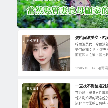
娶哈爾濱美女、哈
參考資料
哈爾濱美女、哈爾濱
熱門選擇； 但不少
而在嫁人之後，就比較不
12/05
947
哈爾濱
一直找不到結婚對
參考資料
在台灣，單身男性尋
輕人對婚姻的觀念趨
過程也常常曠日費時，很