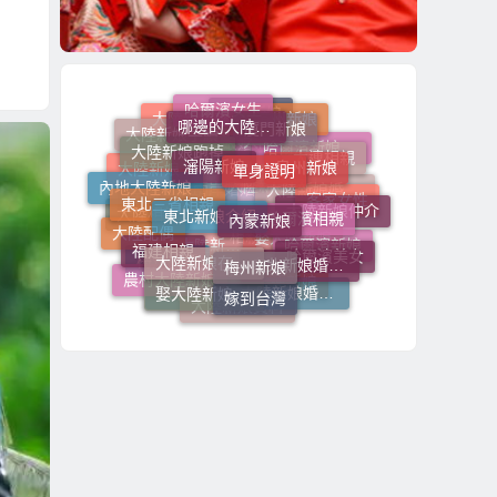
哪邊的大陸新娘比較好
瀋陽新娘
廈門新娘
單身證明
哈爾濱女生
大陸新娘跑掉
泉州新娘
漳州新娘
東北新娘介紹
內蒙新娘
大陸新娘手續
東北三省相親
大連相親
哈爾濱相親
東北新娘
大陸新娘來台灣
內地大陸新娘
大陸新娘仲介
哈爾濱新娘介紹
大陸新娘在地直營
梅州新娘
大陸新娘
福建相親
東北新娘婚姻介紹
大陸結婚
大陸女生
客家女性
東北新娘婚姻媒合
大陸配偶
哈爾濱美女
大陸新娘婚姻媒合
娶大陸新娘費用
大陸相親
嫁到台灣
農村大陸新娘
年輕未婚的大陸新娘
大陸新娘照片
哈爾濱新娘
兩岸婚姻
大陸新娘婚姻介紹
梅州相親
大陸新娘資料
娶大陸新娘
大連新娘
待嫁大陸新娘照片
未婚的大陸新娘
相親
新疆新娘