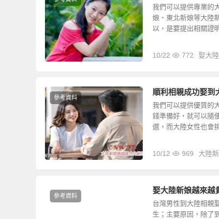
我們可以提供專業的
娘、東北新娘等大陸
以，是要提出相關證明文
10/22
772
娶大陸
順利相親成功娶到
參考資料
我們可以提供優質的
錢準備好，就可以隨便
選，而大陸女性也會挑選
10/12
969
大陸新
娶大陸新娘越來越
參考資料
台灣男性到大陸相親
生；主要原因，除了