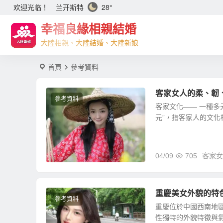
兰开斯特
28°
欢迎光临！
幸福良緣相親結婚
大陸相親、大陸結婚、大陸新娘
首頁
參考資料
客家女人的柔、韌
參考資料
客家文化—— 一種多
元”，指客家人的文化構
04/09
705
客家女
重慶美女外貌的特
參考資料
重慶位於中國西南地
性獨特的外貌特徵與