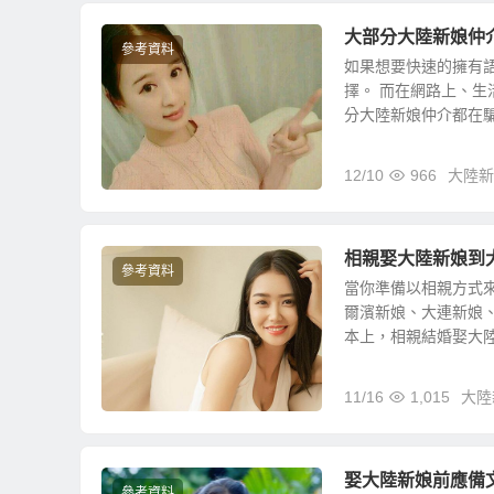
大部分大陸新娘仲
參考資料
如果想要快速的擁有
擇。 而在網路上、
分大陸新娘仲介都在騙...
12/10
966
大陸新
相親娶大陸新娘到
參考資料
當你準備以相親方式
爾濱新娘、大連新娘
本上，相親結婚娶大陸新
11/16
1,015
大陸
娶大陸新娘前應備
參考資料