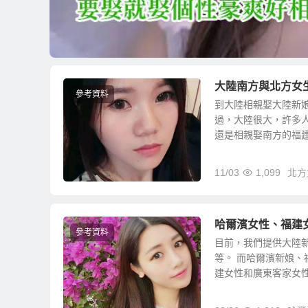
大陸南方與北方女
參考資料
到大陸相親娶大陸新
過，大陸很大，許多
還是相親娶南方的福建新
11/03
1,099
北方
哈爾濱女性、福建女
參考資料
目前，我們提供大陸
等。 而哈爾濱新娘
建女性和廣東客家女性的