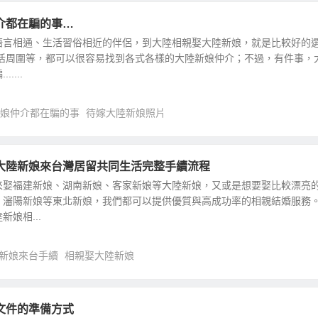
介都在騙的事…
語言相通、生活習俗相近的伴侶，到大陸相親娶大陸新娘，就是比較好的
生活周圍等，都可以很容易找到各式各樣的大陸新娘仲介；不過，有件事，
....
娘仲介都在騙的事
待嫁大陸新娘照片
大陸新娘來台灣居留共同生活完整手續流程
來娶福建新娘、湖南新娘、客家新娘等大陸新娘，又或是想要娶比較漂亮
、瀋陽新娘等東北新娘，我們都可以提供優質與高成功率的相親結婚服務。
娘相...
新娘來台手續
相親娶大陸新娘
文件的準備方式