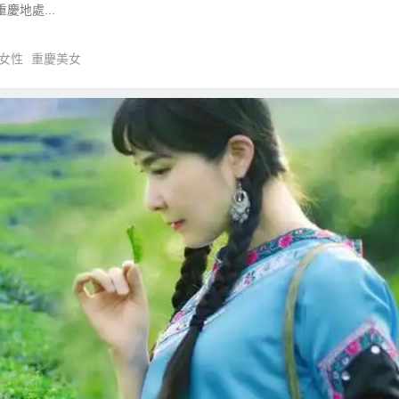
慶地處...
女性
重慶美女