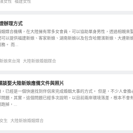
濱女性
福建女性
行證辦理方式
婚姻媒合機構，在大陸擁有眾多女會員，可以協助單身男性，透過相親來
們可以提供福建新娘、客家新娘、湖南新娘以及包含哈爾濱新娘、大連新
。 而...
新娘來台灣
大陸新娘婚姻媒合
題談娶大陸新娘應備文件與照片
娘，已經是一個快速找到伴侶來完成婚姻大事的方式。 但是，不少人會擔
等問題，其實，這個問題已經多次說明，以目前兩岸環境落差，根本不會
掉，...
女生
大陸新娘婚姻媒合