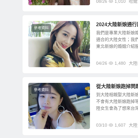
08/26
1,010
哈爾
2024大陸新娘通
參考資料
我們是專業大陸新娘
適合的大陸女性；我
東北新娘的婚姻介紹服務
04/26
1,480
大陸
從大陸新娘跑掉問
參考資料
到大陸相親娶大陸新
不會有大陸新娘跑掉
陸女生會為了想來台灣跑
03/10
1,607
大陸