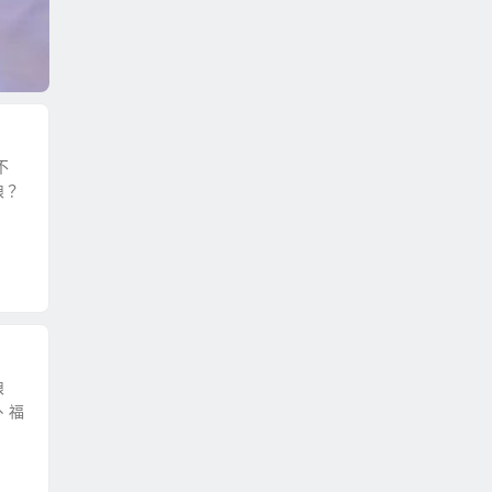
不
娘？
娘
、福