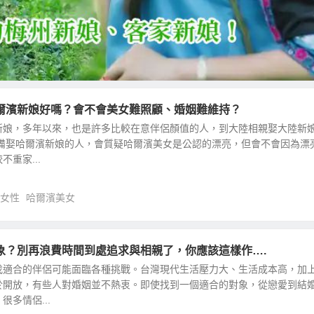
爾濱新娘好嗎？會不會美女難照顧、婚姻難維持？
新娘，多年以來，也是許多比較在意伴侶顏值的人，到大陸相親娶大陸新
準備娶哈爾濱新娘的人，會質疑哈爾濱美女是公認的漂亮，但會不會因為漂
重家...
女性
哈爾濱美女
象？別再浪費時間到處追求與相親了，你應該這樣作….
找適合的伴侶可能面臨各種挑戰。台灣現代生活壓力大、生活成本高，加
於開放，有些人對婚姻並不熱衷。即使找到一個適合的對象，從戀愛到結
多情侶...