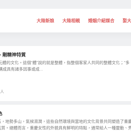
大陸新娘
大陸相親
婚姻介紹媒合
娶
、剛精神特質
元體的文化。這個“體”說的就是整體，指整個客家人共同的整體文化；“多
成具有諸多因事或成...
人
色
區，地勢多山，氣候濕潤，這些自然環境與當地的文化背景共同塑造了重
氣質。總體而言，重慶女性的外貌具有鮮明的特點，通常給人一種靈動、