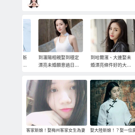
娶大陸新
到瀋陽相親娶到穩定
到哈爾濱、大連娶未
到
濱值得考
漂亮未婚願意過日子
婚漂亮條件好的大陸
率
的大陸新娘
新娘
大
娘
客家新娘！娶梅州客家女生為妻
娶大陸新娘！？娶一位