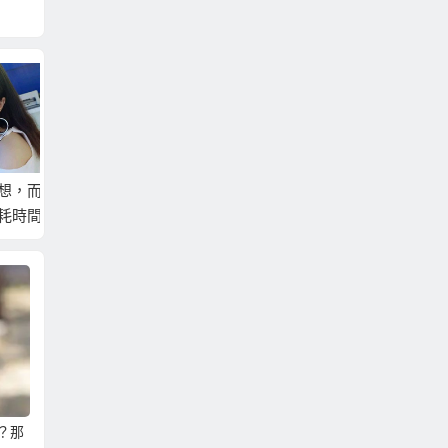
而是
想娶年輕未婚的大陸
真正能一次相親就娶
到大陸
間，
新娘！？那就要選對
到喜歡的大陸新娘之
娘！？
方向！調整方向比一
正確方式
慮選擇
味堅持更重要！
？那