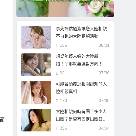
事先評估過濾讓您大陸相親
不白跑的大陸相親活動
185
08/01
想娶年輕未婚的大陸新
娘！？那就要選對方向！調
整方向比一味堅持更重要！
92
07/30
可能會顛覆您相關認知的大
陸相親真相
170
07/30
大陸相親何時有團？多少人
出團？是否有固定出團日
節
期？
356
04/04