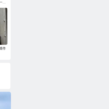
一味
條件