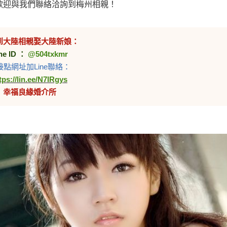
歡迎與我們聯絡洽詢到梅州相親！
到大陸相親娶大陸新娘：
ne ID ：
@504txkmr
接點網址加Line聯絡：
tps://lin.ee/N7IRgys
幸福良緣婚介所