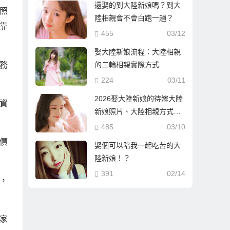
還娶的到大陸新娘嗎？到大
照
陸相親會不會白跑一趟？
靠
455
03/12
娶大陸新娘流程：大陸相親
務
的二輪相親實際方式
224
03/11
2026娶大陸新娘的待嫁大陸
資
新娘照片、大陸相親方式與
流程
485
03/10
價
娶個可以陪我一起吃苦的大
陸新娘！？
391
02/14
，
家