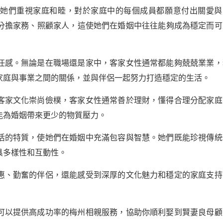
。她們重視家庭和睦，對於家庭中的每個成員都願意付出關愛與
分擔家務、照顧家人，這使她們在婚姻中往往能夠成為穩定而可
任感。無論是在職場還是家中，客家女性通常都能夠兢兢業業，
家庭與事業之間的關係，並與伴侶一起努力打造穩定的生活。
客家文化崇尚儉樸，客家女性通常善於理財，懂得合理分配家庭
能為婚姻帶來更少的物質壓力。
活的特質，使她們在婚姻中充滿包容與智慧。她們既能珍視傳統
具多樣性和互動性。
惠、勤奮的伴侶，還能感受到深厚的文化魅力和穩定的家庭支持
可以提供高成功率的梅州相親服務，協助你順利娶到賢妻良母顧