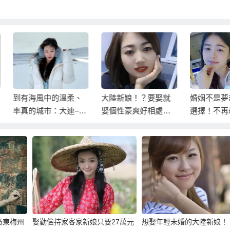
有海風中的溫柔、
大陸新娘！？要娶就
婚姻不是夢想，
真的城市：大連–娶
娶個性豪爽好相處婚
選擇！不再耗時
連新娘、東北新
姻穩定的東北新娘！
直接走向婚姻！
！
廣東梅州
娶勤儉持家客家新娘只要27萬元
想娶年輕未婚的大陸新娘！