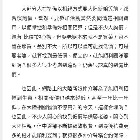
大部分人在準備以相親方式娶大陸新娘等前，都
習慣詢價，當然，要參加活動當然要問清楚相關費
用，以便掌控和準備好相關預算；但是不少人詢價，
還有"比價"的心態，但娶老婆本來就不是買菜，菜不
管在那買，差別不大，所以可以盡可能找低價；可是
娶老婆，就算找到最低價、便宜的，就能順利圓滿娶
到嗎？很多人很少考慮到這點，仍舊很認真的到處比
價。
也因此，網路上的大陸新娘仲介等為了能順利招
攬到生意，相關報價也越來越低，甚至一年比一年
低；在大陸相關物價不停高升的今天，這樣合理嗎？
也因此，不少人開心的找到低價準備娶老婆，開心到
大陸相親，但中途卻不斷被藉故收費，到最後花費更
多的錢才能順利娶到；就算很多仲介聲稱合約保障，