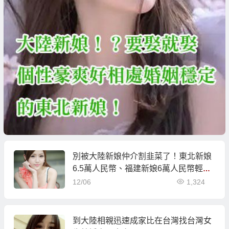
別被大陸新娘仲介割韭菜了！東北新娘
6.5萬人民幣、福建新娘6萬人民幣輕鬆
娶！
12/06
1,324
到大陸相親迅速成家比在台灣找台灣女